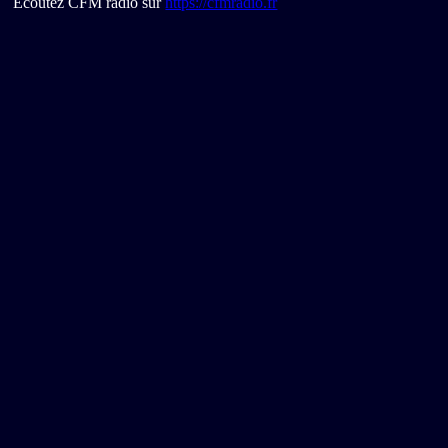
Ecoutez CFM radio sur
https://cfmradio.fr